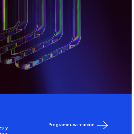
Programe una reunión
es y
mos